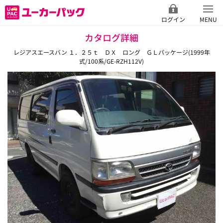
ログイン
MENU
カタログ詳細
レジアスエースバン １．２５ｔ ＤＸ ロング ＧＬパッケージ(1999年
式/100系/GE-RZH112V)