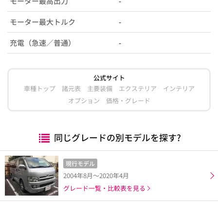
モーター最高出力
-
モーター最大トルク
-
充電（急速／普通）
-
公式サイト
車種トップ
諸元表
主要装備
エクステリア
インテリア
オプション
価格・グレード
同じグレードの別モデルを探す?
現行モデル
2004年8月～2020年4月
グレード一覧・比較表を見る