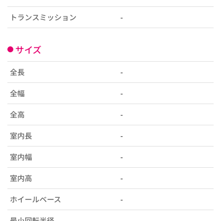
トランスミッション
-
サイズ
全長
-
全幅
-
全高
-
室内長
-
室内幅
-
室内高
-
ホイールベース
-
最小回転半径
-