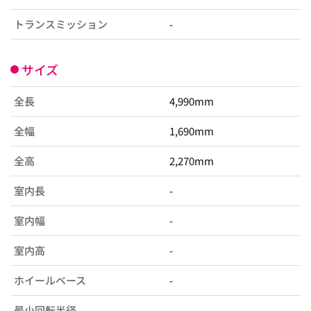
トランスミッション
-
サイズ
全長
4,990mm
全幅
1,690mm
全高
2,270mm
室内長
-
室内幅
-
室内高
-
ホイールベース
-
最小回転半径
-