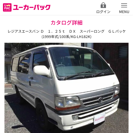
ログイン
MENU
カタログ詳細
レジアスエースバン Ｄ １．２５ｔ ＤＸ スーパーロング ＧＬパッケ
(1999年式/100系/KG-LH182K)