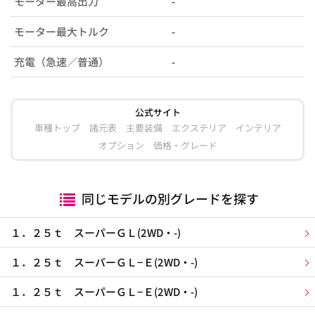
モーター最高出力
-
モーター最大トルク
-
充電（急速／普通）
-
公式サイト
車種トップ
諸元表
主要装備
エクステリア
インテリア
オプション
価格・グレード
同じモデルの別グレードを探す
１．２５ｔ スーパーＧＬ(2WD・-)
１．２５ｔ スーパーＧＬ−Ｅ(2WD・-)
１．２５ｔ スーパーＧＬ−Ｅ(2WD・-)