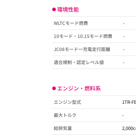
環境性能
WLTCモード燃費
-
10モード・10.15モード燃費
-
JC08モード一充電走行距離
-
適合規制・認定レベル値
-
エンジン・燃料系
エンジン型式
1TR-F
最大トルク
-
総排気量
2,000c