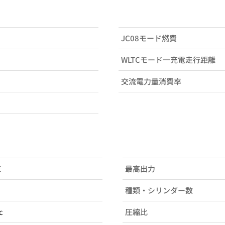
JC08モード燃費
WLTCモード一充電走行距離
交流電力量消費率
E
最高出力
種類・シリンダー数
c
圧縮比