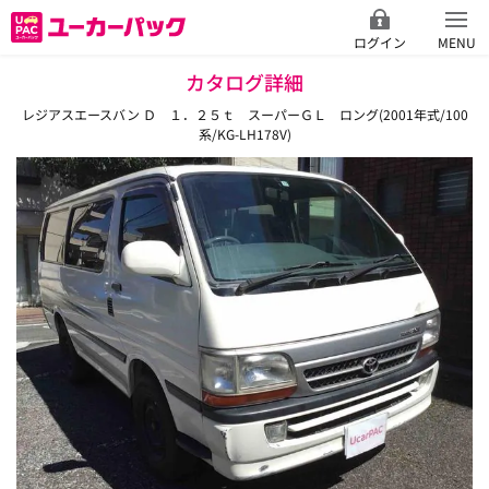
ログイン
MENU
カタログ詳細
レジアスエースバン Ｄ １．２５ｔ スーパーＧＬ ロング(2001年式/100
系/KG-LH178V)