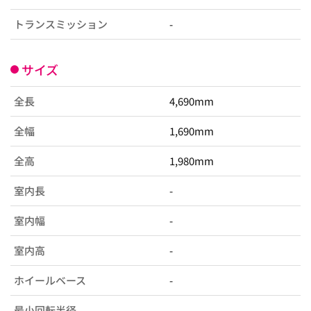
トランスミッション
-
サイズ
全長
4,690mm
全幅
1,690mm
全高
1,980mm
室内長
-
室内幅
-
室内高
-
ホイールベース
-
最小回転半径
-