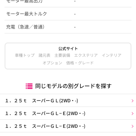
モーター最高出力
-
モーター最大トルク
-
充電（急速／普通）
-
公式サイト
車種トップ
諸元表
主要装備
エクステリア
インテリア
オプション
価格・グレード
同じモデルの別グレードを探す
１．２５ｔ スーパーＧＬ(2WD・-)
１．２５ｔ スーパーＧＬ−Ｅ(2WD・-)
１．２５ｔ スーパーＧＬ−Ｅ(2WD・-)