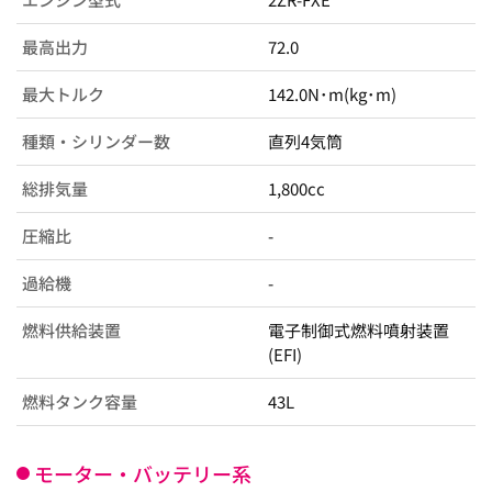
最高出力
72.0
最大トルク
142.0N･m(kg･m)
種類・シリンダー数
直列4気筒
総排気量
1,800cc
圧縮比
-
過給機
-
燃料供給装置
電子制御式燃料噴射装置
(EFI)
燃料タンク容量
43L
モーター・バッテリー系