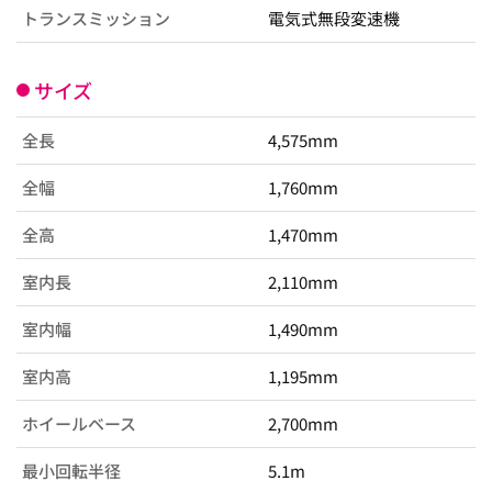
トランスミッション
電気式無段変速機
サイズ
全長
4,575mm
全幅
1,760mm
全高
1,470mm
室内長
2,110mm
室内幅
1,490mm
室内高
1,195mm
ホイールベース
2,700mm
最小回転半径
5.1m