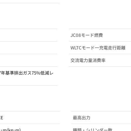
JC08モード燃費
WLTCモード一充電走行距離
交流電力量消費率
7年基準排出ガス75%低減レ
XE
最高出力
N･m(kg･m)
種類・シリンダー数