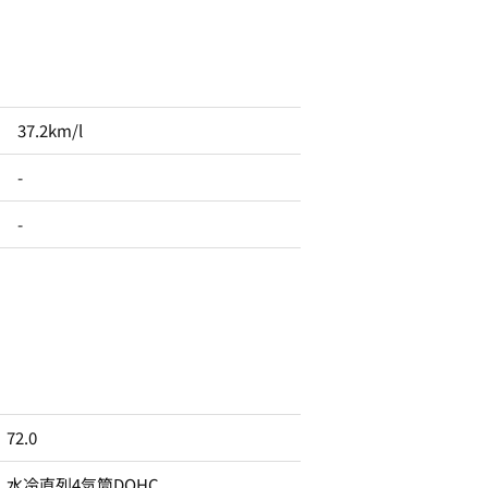
37.2km/l
-
-
72.0
水冷直列4気筒DOHC