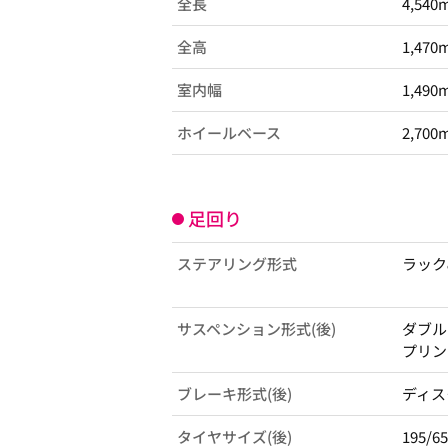
全長
4,540
全高
1,470
室内幅
1,490
ホイールベース
2,700
足回り
ステアリング形式
ラック
サスペンション形式(後)
ダブル
プリン
ブレーキ形式(後)
ディス
タイヤサイズ(後)
195/6