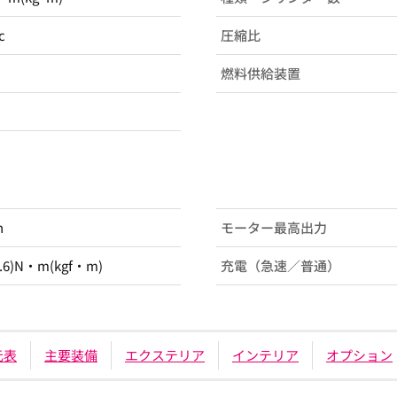
c
圧縮比
燃料供給装置
h
モーター最高出力
6.6)N・m(kgf・m)
充電（急速／普通）
元表
主要装備
エクステリア
インテリア
オプション