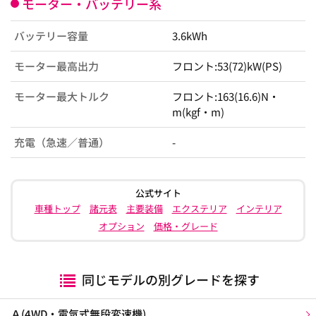
モーター・バッテリー系
バッテリー容量
3.6kWh
モーター最高出力
フロント:53(72)kW(PS)
モーター最大トルク
フロント:163(16.6)N・
m(kgf・m)
充電（急速／普通）
-
公式サイト
車種トップ
諸元表
主要装備
エクステリア
インテリア
オプション
価格・グレード
同じモデルの別グレードを探す
Ａ(4WD・電気式無段変速機)