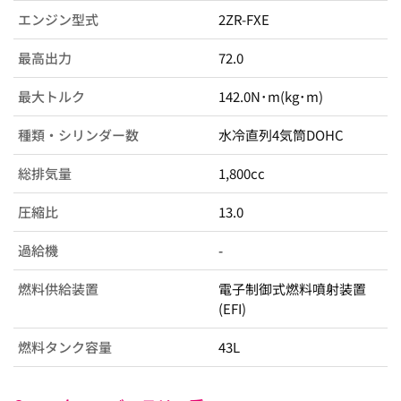
エンジン型式
2ZR-FXE
最高出力
72.0
最大トルク
142.0N･m(kg･m)
種類・シリンダー数
水冷直列4気筒DOHC
総排気量
1,800cc
圧縮比
13.0
過給機
-
燃料供給装置
電子制御式燃料噴射装置
(EFI)
燃料タンク容量
43L