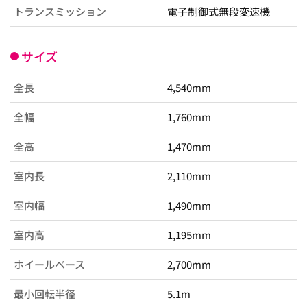
トランスミッション
電子制御式無段変速機
サイズ
全長
4,540mm
全幅
1,760mm
全高
1,470mm
室内長
2,110mm
室内幅
1,490mm
室内高
1,195mm
ホイールベース
2,700mm
最小回転半径
5.1m