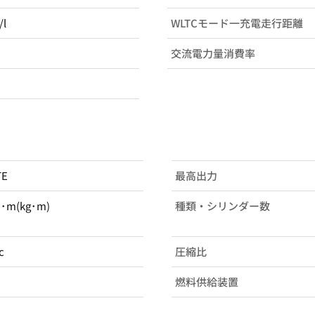
/l
WLTCモード一充電走行距離
交流電力量消費率
TE
最高出力
N･m(kg･m)
種類・シリンダー数
c
圧縮比
燃料供給装置