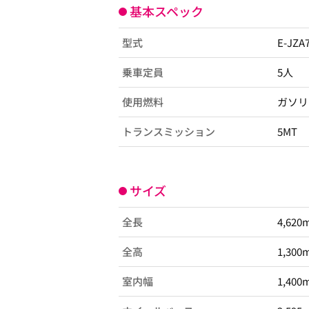
基本スペック
型式
E-JZ
乗車定員
5人
使用燃料
ガソリ
トランスミッション
5MT
サイズ
全長
4,620
全高
1,300
室内幅
1,400