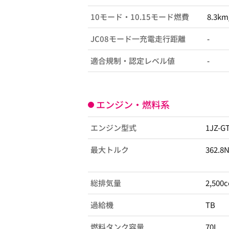
10モード・10.15モード燃費
8.3km
JC08モード一充電走行距離
-
適合規制・認定レベル値
-
エンジン・燃料系
エンジン型式
1JZ-G
最大トルク
362.8
総排気量
2,500c
過給機
TB
燃料タンク容量
70L