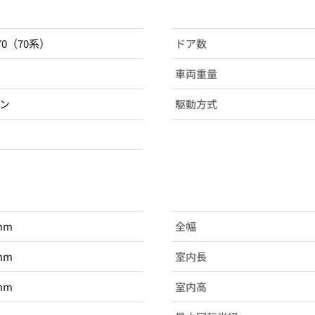
A70（70系）
ドア数
車両重量
ン
駆動方式
mm
全幅
mm
室内長
mm
室内高