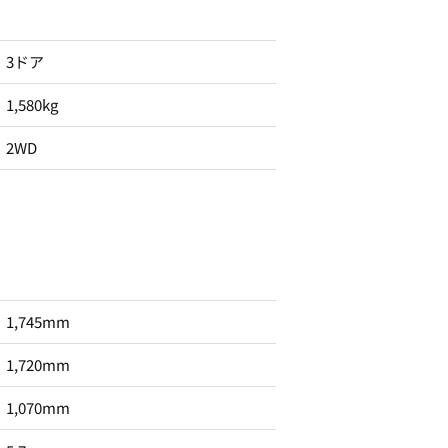
3ドア
1,580kg
2WD
1,745mm
1,720mm
1,070mm