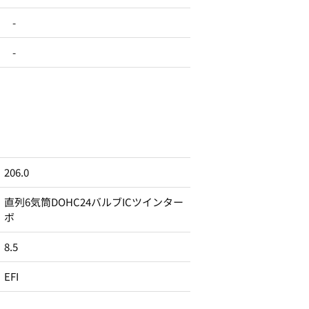
-
-
206.0
直列6気筒DOHC24バルブICツインター
ボ
8.5
EFI