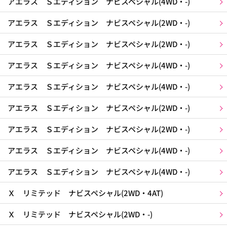
アエラス Ｓエディション ナビスペシャル(4WD・-)
アエラス Ｓエディション ナビスペシャル(2WD・-)
アエラス Ｓエディション ナビスペシャル(2WD・-)
アエラス Ｓエディション ナビスペシャル(4WD・-)
アエラス Ｓエディション ナビスペシャル(4WD・-)
アエラス Ｓエディション ナビスペシャル(2WD・-)
アエラス Ｓエディション ナビスペシャル(2WD・-)
アエラス Ｓエディション ナビスペシャル(4WD・-)
アエラス Ｓエディション ナビスペシャル(4WD・-)
Ｘ リミテッド ナビスペシャル(2WD・4AT)
Ｘ リミテッド ナビスペシャル(2WD・-)