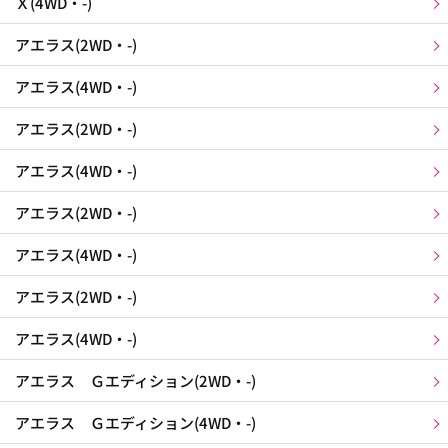
Ｘ(4WD・-)
アエラス(2WD・-)
アエラス(4WD・-)
アエラス(2WD・-)
アエラス(4WD・-)
アエラス(2WD・-)
アエラス(4WD・-)
アエラス(2WD・-)
アエラス(4WD・-)
アエラス Ｇエディション(2WD・-)
アエラス Ｇエディション(4WD・-)