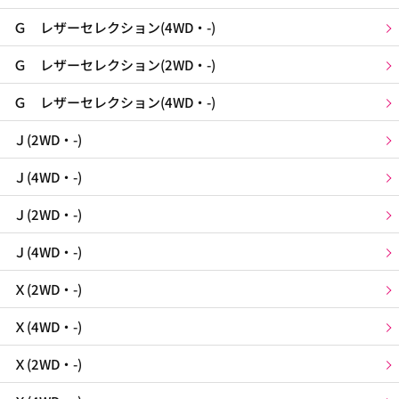
Ｇ レザーセレクション(4WD・-)
Ｇ レザーセレクション(2WD・-)
Ｇ レザーセレクション(4WD・-)
Ｊ(2WD・-)
Ｊ(4WD・-)
Ｊ(2WD・-)
Ｊ(4WD・-)
Ｘ(2WD・-)
Ｘ(4WD・-)
Ｘ(2WD・-)