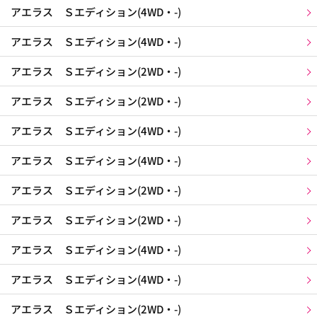
アエラス Ｓエディション(4WD・-)
アエラス Ｓエディション(4WD・-)
アエラス Ｓエディション(2WD・-)
アエラス Ｓエディション(2WD・-)
アエラス Ｓエディション(4WD・-)
アエラス Ｓエディション(4WD・-)
アエラス Ｓエディション(2WD・-)
アエラス Ｓエディション(2WD・-)
アエラス Ｓエディション(4WD・-)
アエラス Ｓエディション(4WD・-)
アエラス Ｓエディション(2WD・-)