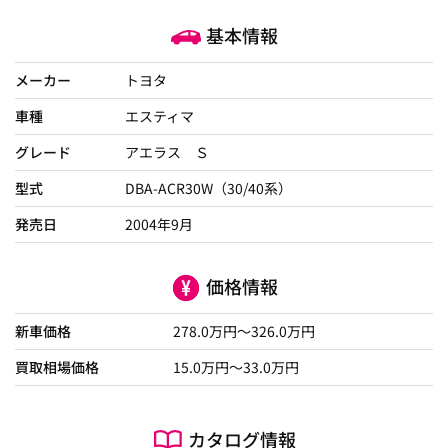
基本情報
メーカー
トヨタ
車種
エスティマ
グレード
アエラス Ｓ
型式
DBA-ACR30W（30/40系）
発売日
2004年9月
価格情報
新車価格
278.0
万円～
326.0
万円
買取相場価格
15.0
万円〜
33.0
万円
カタログ情報