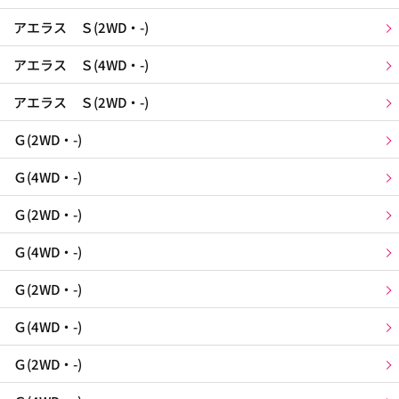
アエラス Ｓ(2WD・-)
アエラス Ｓ(4WD・-)
アエラス Ｓ(2WD・-)
Ｇ(2WD・-)
Ｇ(4WD・-)
Ｇ(2WD・-)
Ｇ(4WD・-)
Ｇ(2WD・-)
Ｇ(4WD・-)
Ｇ(2WD・-)