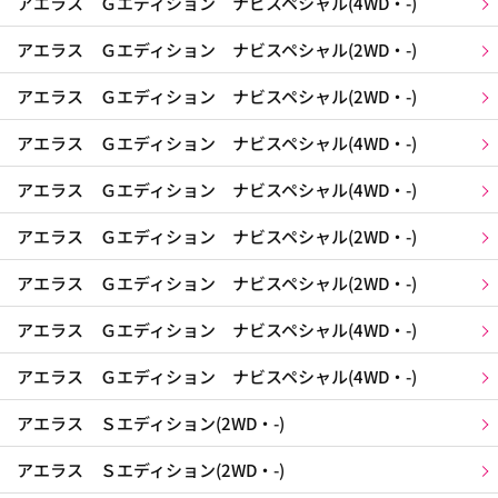
アエラス Ｇエディション ナビスペシャル(4WD・-)
アエラス Ｇエディション ナビスペシャル(2WD・-)
アエラス Ｇエディション ナビスペシャル(2WD・-)
アエラス Ｇエディション ナビスペシャル(4WD・-)
アエラス Ｇエディション ナビスペシャル(4WD・-)
アエラス Ｇエディション ナビスペシャル(2WD・-)
アエラス Ｇエディション ナビスペシャル(2WD・-)
アエラス Ｇエディション ナビスペシャル(4WD・-)
アエラス Ｇエディション ナビスペシャル(4WD・-)
アエラス Ｓエディション(2WD・-)
アエラス Ｓエディション(2WD・-)