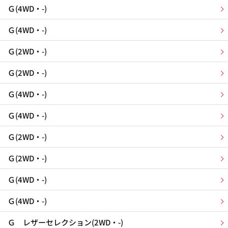
Ｇ(4WD・-)
Ｇ(4WD・-)
Ｇ(2WD・-)
Ｇ(2WD・-)
Ｇ(4WD・-)
Ｇ(4WD・-)
Ｇ(2WD・-)
Ｇ(2WD・-)
Ｇ(4WD・-)
Ｇ(4WD・-)
Ｇ レザーセレクション(2WD・-)