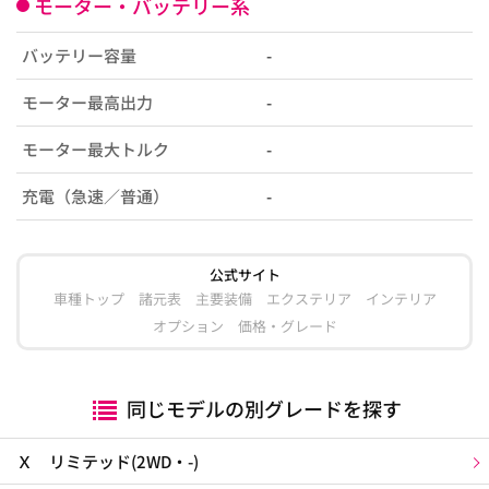
モーター・バッテリー系
バッテリー容量
-
モーター最高出力
-
モーター最大トルク
-
充電（急速／普通）
-
公式サイト
車種トップ
諸元表
主要装備
エクステリア
インテリア
オプション
価格・グレード
同じモデルの別グレードを探す
Ｘ リミテッド(2WD・-)