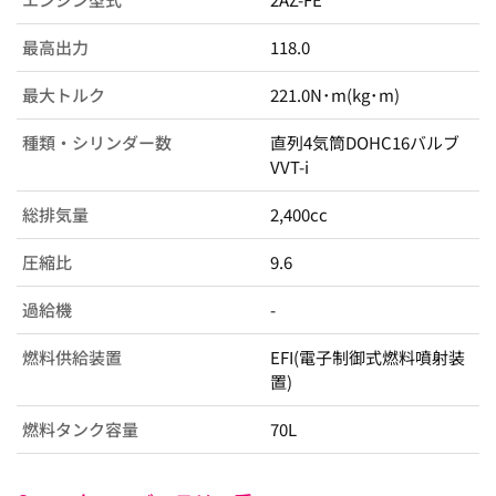
最高出力
118.0
最大トルク
221.0N･m(kg･m)
種類・シリンダー数
直列4気筒DOHC16バルブ
VVT-i
総排気量
2,400cc
圧縮比
9.6
過給機
-
燃料供給装置
EFI(電子制御式燃料噴射装
置)
燃料タンク容量
70L