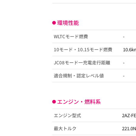
環境性能
WLTCモード燃費
-
10モード・10.15モード燃費
10.6k
JC08モード一充電走行距離
-
適合規制・認定レベル値
-
エンジン・燃料系
エンジン型式
2AZ-F
最大トルク
221.0