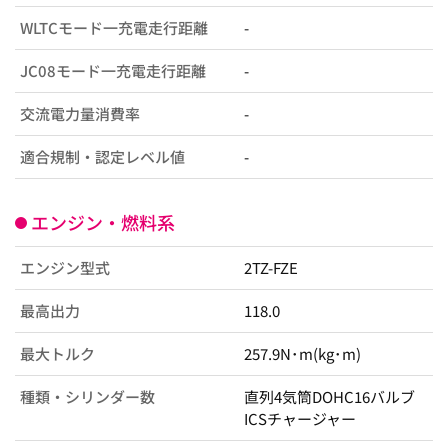
WLTCモード一充電走行距離
-
JC08モード一充電走行距離
-
交流電力量消費率
-
適合規制・認定レベル値
-
エンジン・燃料系
エンジン型式
2TZ-FZE
最高出力
118.0
最大トルク
257.9N･m(kg･m)
種類・シリンダー数
直列4気筒DOHC16バルブ
ICSチャージャー