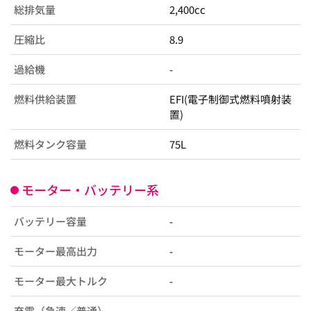
総排気量
2,400cc
圧縮比
8.9
過給機
-
燃料供給装置
EFI(電子制御式燃料噴射装
置)
燃料タンク容量
75L
モーター・バッテリー系
バッテリー容量
-
モーター最高出力
-
モーター最大トルク
-
充電（急速／普通）
-